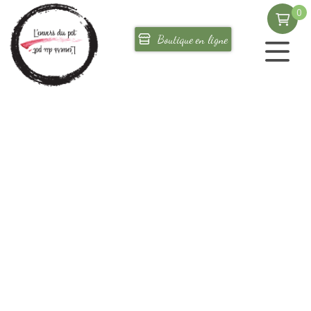
0
Corporatif
Boutique en ligne
Où nous trouver
Nos créations
Retour