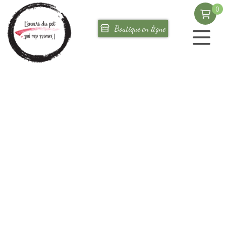
0
Corporatif
Boutique en ligne
Où nous trouver
Galerie de photos
L'atelier chocolat
Le domaine