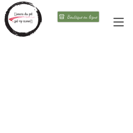
Corporatif
Boutique en ligne
Où nous trouver
Panier d'achat
Aucun paiement ne sera effectué depuis la
commande en ligne.
Méthode de livraison