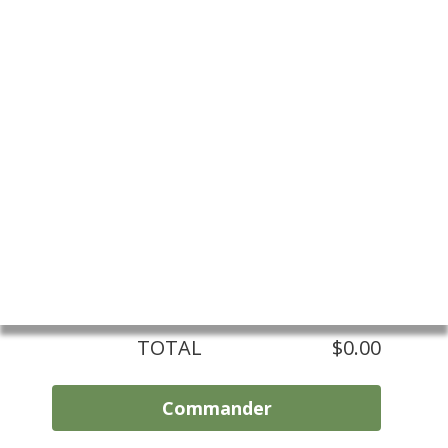
Produits
Items
Format
Quantité
Prix
Sous-
total
SOUS-TOTAL
$0,00
TPS
$0.00
TVQ
$0.00
TOTAL
$0.00
Commander