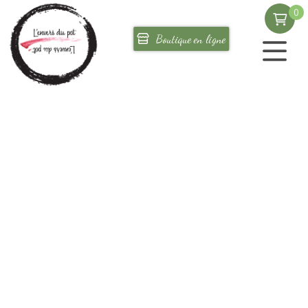
0
Corporatif
Boutique en ligne
Où nous trouver
Nos créations
Retour
Les exceptionnels