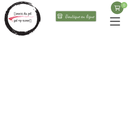
0
Corporatif
Boutique en ligne
Où nous trouver
test
DocÉRNT2.pdf
Format PDF